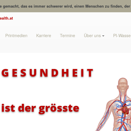
te gemacht, das es immer schwerer wird, einen Menschen zu finden, der v
ealth.at
Printmedien
Karriere
Termine
Über uns
PI-Wasse
G E S U N D H E I T
ist der grösste