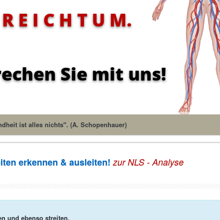
R E I C H T U M.
rechen Sie mit uns!
dheit ist alles nichts". (A. Schopenhauer)
iten erkennen & ausleiten!
zur NLS - Analyse
en und ebenso streiten.